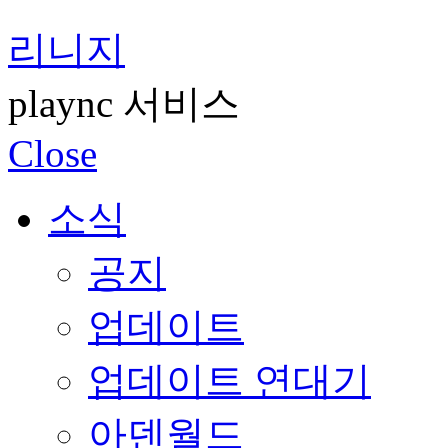
리니지
plaync 서비스
Close
소식
공지
업데이트
업데이트 연대기
아덴월드