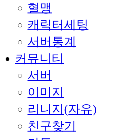
혈맹
캐릭터세팅
서버통계
커뮤니티
서버
이미지
리니지(자유)
친구찾기