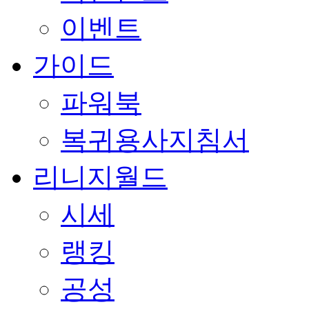
이벤트
가이드
파워북
복귀용사지침서
리니지월드
시세
랭킹
공성