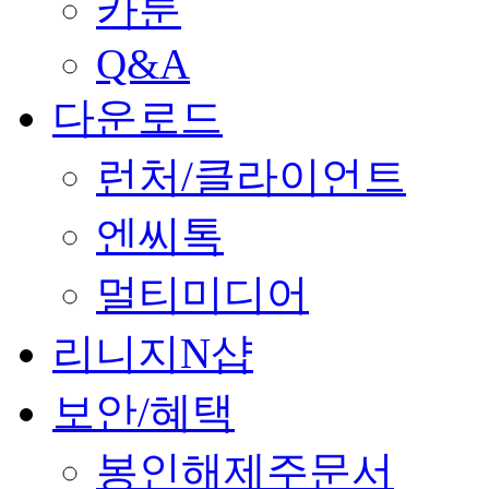
카툰
Q&A
다운로드
런처/클라이언트
엔씨톡
멀티미디어
리니지N샵
보안/혜택
봉인해제주문서