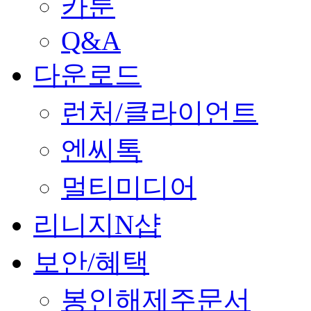
카툰
Q&A
다운로드
런처/클라이언트
엔씨톡
멀티미디어
리니지N샵
보안/혜택
봉인해제주문서