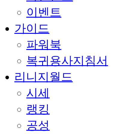
이벤트
가이드
파워북
복귀용사지침서
리니지월드
시세
랭킹
공성