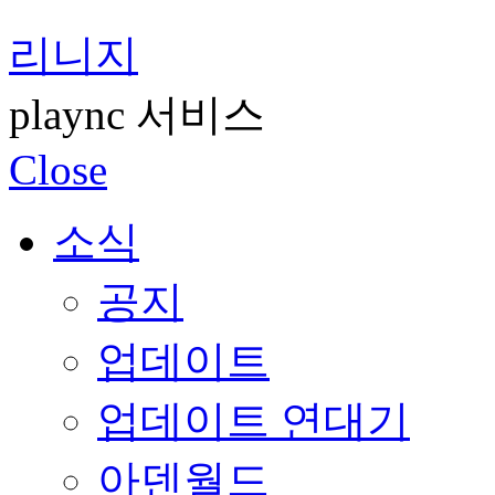
리니지
plaync 서비스
Close
소식
공지
업데이트
업데이트 연대기
아덴월드