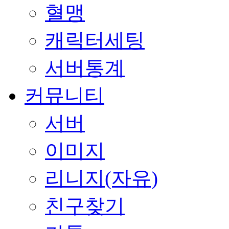
혈맹
캐릭터세팅
서버통계
커뮤니티
서버
이미지
리니지(자유)
친구찾기