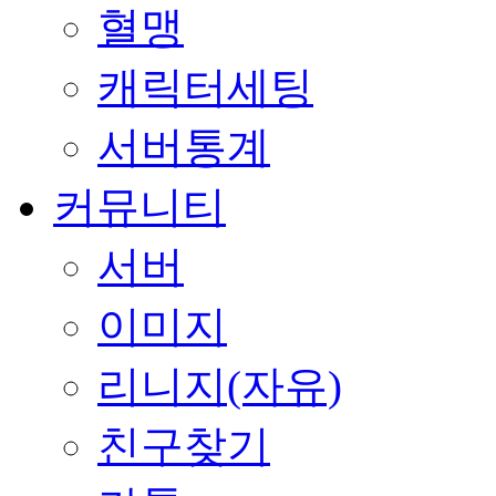
혈맹
캐릭터세팅
서버통계
커뮤니티
서버
이미지
리니지(자유)
친구찾기