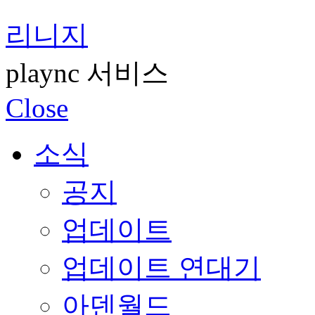
리니지
plaync 서비스
Close
소식
공지
업데이트
업데이트 연대기
아덴월드