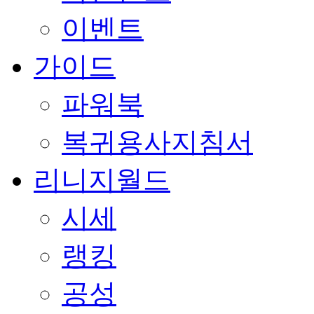
이벤트
가이드
파워북
복귀용사지침서
리니지월드
시세
랭킹
공성