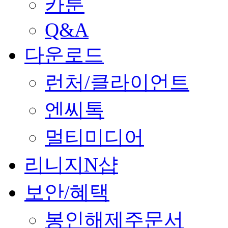
카툰
Q&A
다운로드
런처/클라이언트
엔씨톡
멀티미디어
리니지N샵
보안/혜택
봉인해제주문서