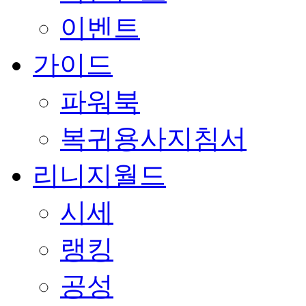
이벤트
가이드
파워북
복귀용사지침서
리니지월드
시세
랭킹
공성