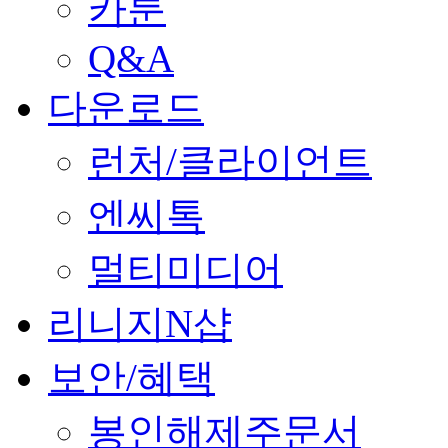
카툰
Q&A
다운로드
런처/클라이언트
엔씨톡
멀티미디어
리니지N샵
보안/혜택
봉인해제주문서