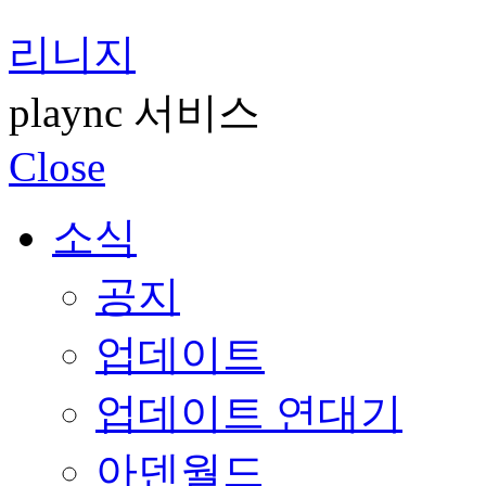
리니지
plaync 서비스
Close
소식
공지
업데이트
업데이트 연대기
아덴월드