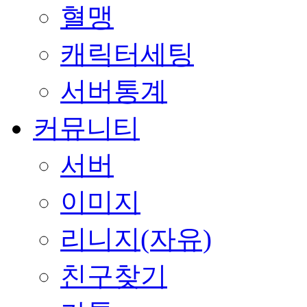
혈맹
캐릭터세팅
서버통계
커뮤니티
서버
이미지
리니지(자유)
친구찾기