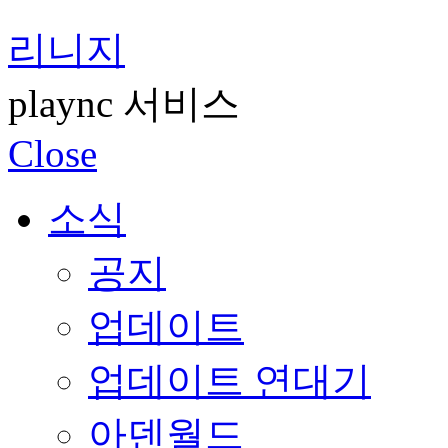
리니지
plaync 서비스
Close
소식
공지
업데이트
업데이트 연대기
아덴월드