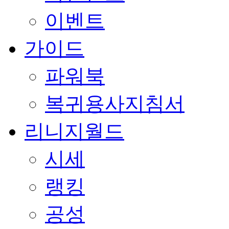
이벤트
가이드
파워북
복귀용사지침서
리니지월드
시세
랭킹
공성