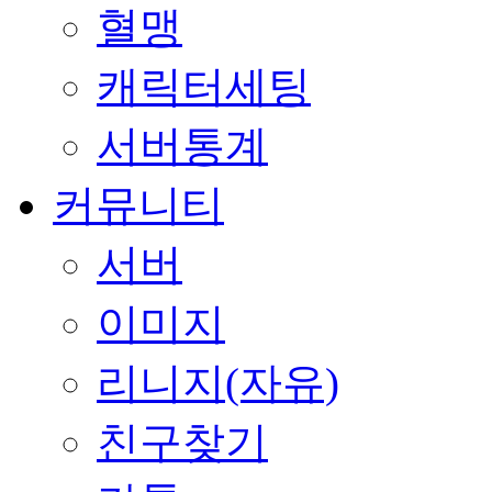
혈맹
캐릭터세팅
서버통계
커뮤니티
서버
이미지
리니지(자유)
친구찾기