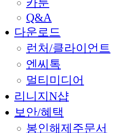
카툰
Q&A
다운로드
런처/클라이언트
엔씨톡
멀티미디어
리니지N샵
보안/혜택
봉인해제주문서