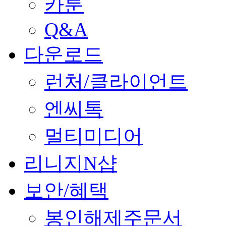
카툰
Q&A
다운로드
런처/클라이언트
엔씨톡
멀티미디어
리니지N샵
보안/혜택
봉인해제주문서