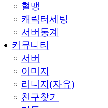
혈맹
캐릭터세팅
서버통계
커뮤니티
서버
이미지
리니지(자유)
친구찾기