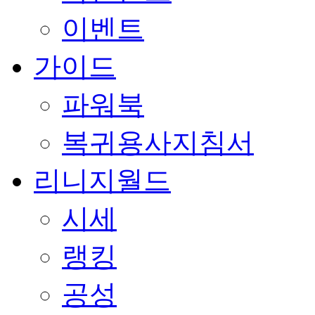
이벤트
가이드
파워북
복귀용사지침서
리니지월드
시세
랭킹
공성