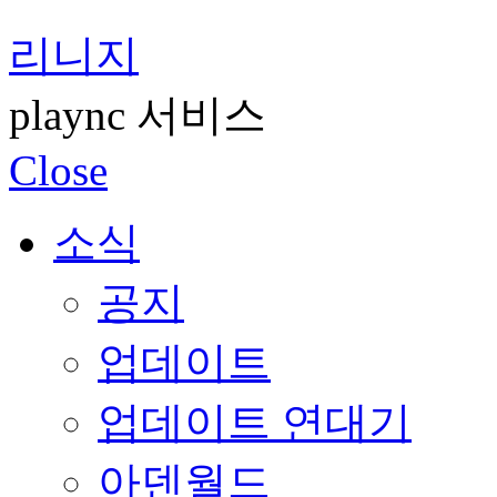
리니지
plaync 서비스
Close
소식
공지
업데이트
업데이트 연대기
아덴월드