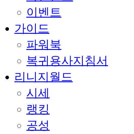
이벤트
가이드
파워북
복귀용사지침서
리니지월드
시세
랭킹
공성