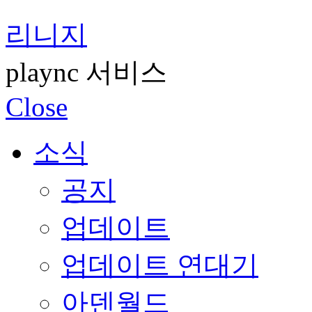
리니지
plaync 서비스
Close
소식
공지
업데이트
업데이트 연대기
아덴월드