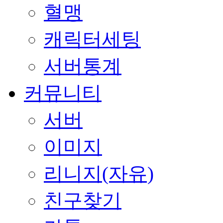
혈맹
캐릭터세팅
서버통계
커뮤니티
서버
이미지
리니지(자유)
친구찾기