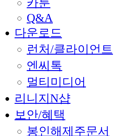
카툰
Q&A
다운로드
런처/클라이언트
엔씨톡
멀티미디어
리니지N샵
보안/혜택
봉인해제주문서