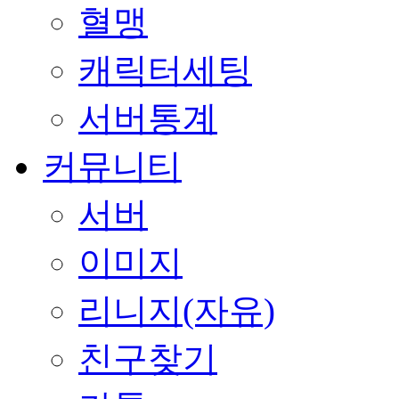
혈맹
캐릭터세팅
서버통계
커뮤니티
서버
이미지
리니지(자유)
친구찾기