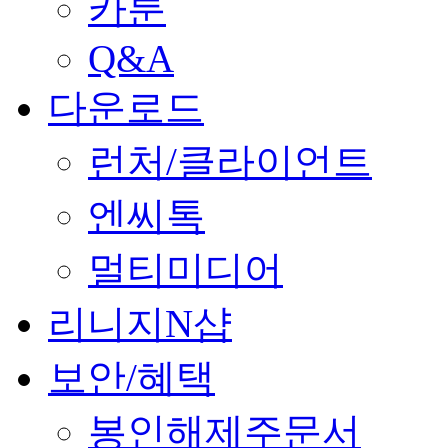
카툰
Q&A
다운로드
런처/클라이언트
엔씨톡
멀티미디어
리니지N샵
보안/혜택
봉인해제주문서