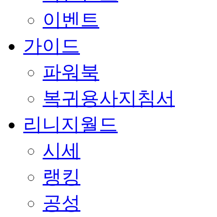
이벤트
가이드
파워북
복귀용사지침서
리니지월드
시세
랭킹
공성