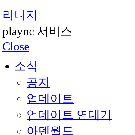
리니지
plaync 서비스
Close
소식
공지
업데이트
업데이트 연대기
아덴월드