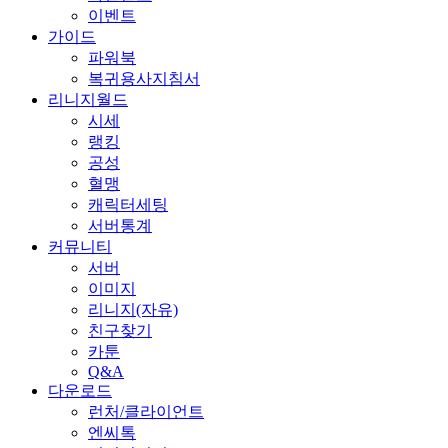
이벤트
가이드
파워북
복귀용사지침서
리니지월드
시세
랭킹
공성
혈맹
캐릭터세팅
서버통계
커뮤니티
서버
이미지
리니지(자유)
친구찾기
카툰
Q&A
다운로드
런처/클라이언트
엔씨톡