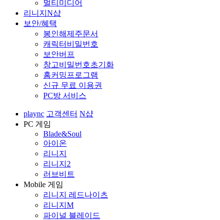
멀티미디어
리니지N샵
보안/혜택
봉인해제주문서
캐릭터비밀번호
보안버프
창고비밀번호초기화
홈커밍프로그램
신규 무료 이용권
PC방 서비스
plaync
고객센터
N샵
PC 게임
Blade&Soul
아이온
리니지
리니지2
러브비트
Mobile 게임
리니지 레드나이츠
리니지M
파이널 블레이드