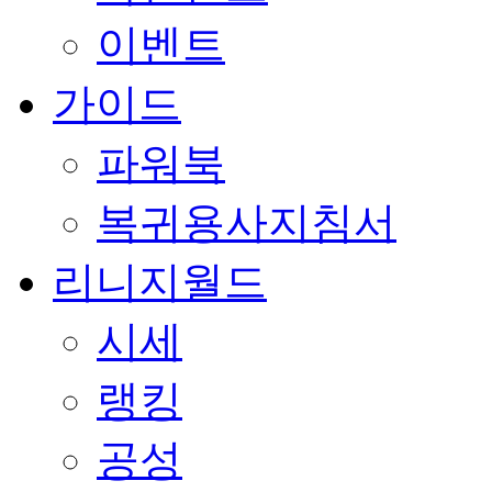
이벤트
가이드
파워북
복귀용사지침서
리니지월드
시세
랭킹
공성