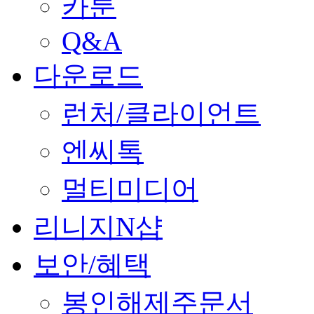
카툰
Q&A
다운로드
런처/클라이언트
엔씨톡
멀티미디어
리니지N샵
보안/혜택
봉인해제주문서