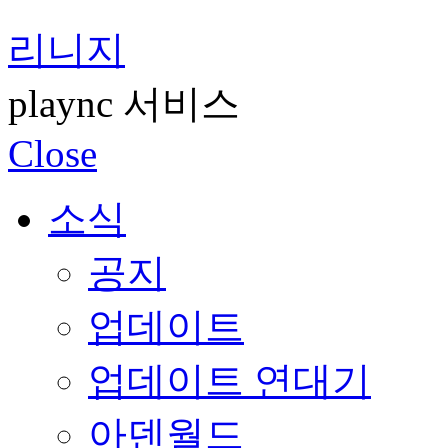
리니지
plaync 서비스
Close
소식
공지
업데이트
업데이트 연대기
아덴월드