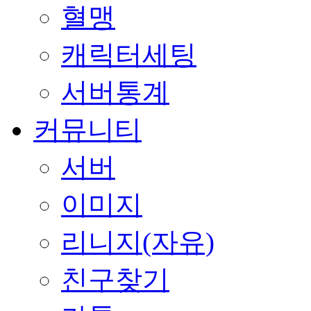
혈맹
캐릭터세팅
서버통계
커뮤니티
서버
이미지
리니지(자유)
친구찾기