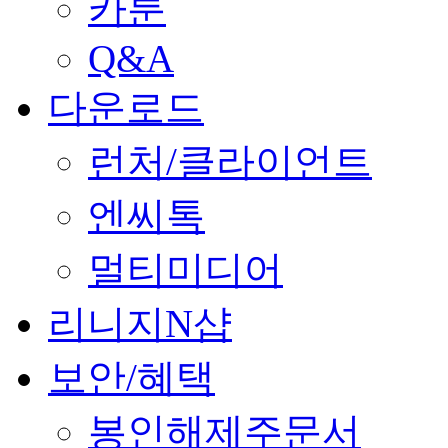
카툰
Q&A
다운로드
런처/클라이언트
엔씨톡
멀티미디어
리니지N샵
보안/혜택
봉인해제주문서