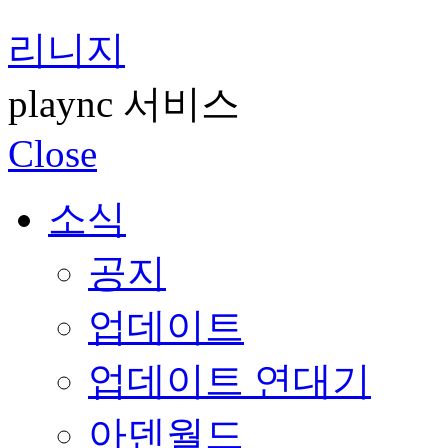
리니지
plaync 서비스
Close
소식
공지
업데이트
업데이트 연대기
아덴월드