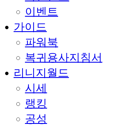
이벤트
가이드
파워북
복귀용사지침서
리니지월드
시세
랭킹
공성