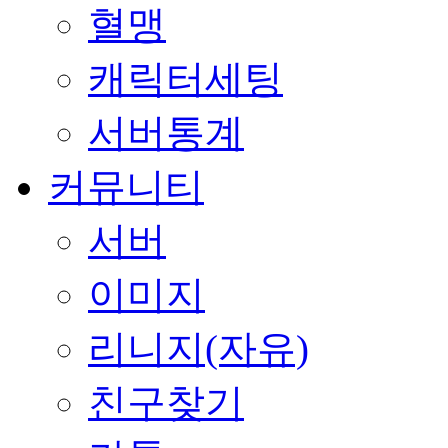
혈맹
캐릭터세팅
서버통계
커뮤니티
서버
이미지
리니지(자유)
친구찾기