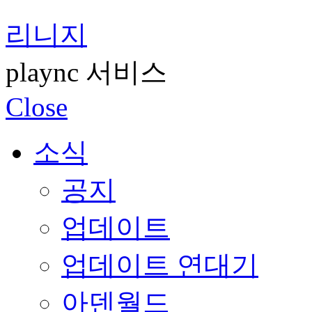
리니지
plaync 서비스
Close
소식
공지
업데이트
업데이트 연대기
아덴월드