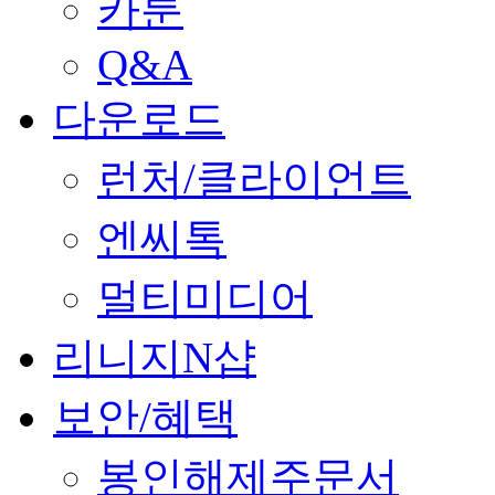
카툰
Q&A
다운로드
런처/클라이언트
엔씨톡
멀티미디어
리니지N샵
보안/혜택
봉인해제주문서