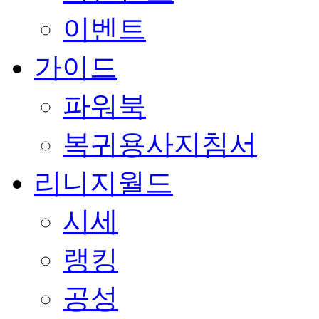
이벤트
가이드
파워북
복귀용사지침서
리니지월드
시세
랭킹
공성