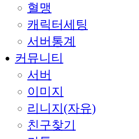
혈맹
캐릭터세팅
서버통계
커뮤니티
서버
이미지
리니지(자유)
친구찾기