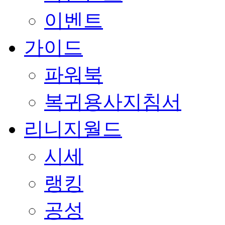
이벤트
가이드
파워북
복귀용사지침서
리니지월드
시세
랭킹
공성