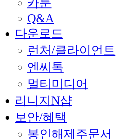
카툰
Q&A
다운로드
런처/클라이언트
엔씨톡
멀티미디어
리니지N샵
보안/혜택
봉인해제주문서