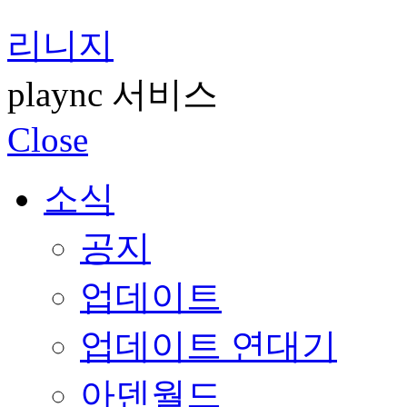
리니지
plaync 서비스
Close
소식
공지
업데이트
업데이트 연대기
아덴월드