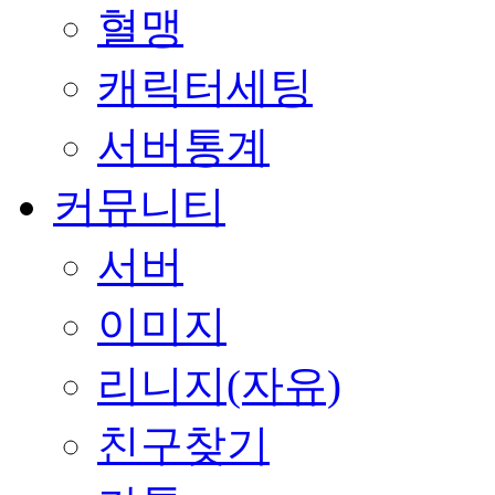
혈맹
캐릭터세팅
서버통계
커뮤니티
서버
이미지
리니지(자유)
친구찾기