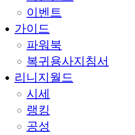
이벤트
가이드
파워북
복귀용사지침서
리니지월드
시세
랭킹
공성