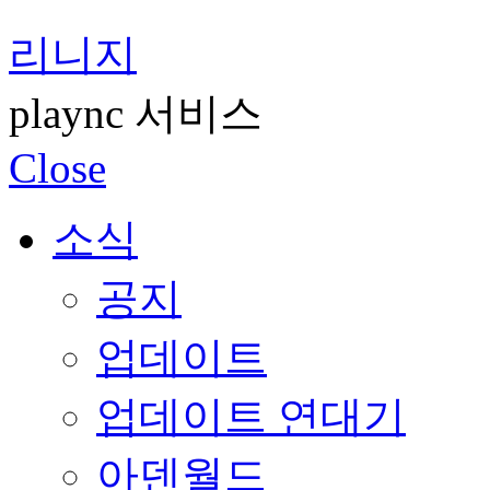
리니지
plaync 서비스
Close
소식
공지
업데이트
업데이트 연대기
아덴월드