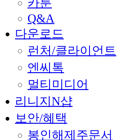
카툰
Q&A
다운로드
런처/클라이언트
엔씨톡
멀티미디어
리니지N샵
보안/혜택
봉인해제주문서