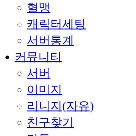
혈맹
캐릭터세팅
서버통계
커뮤니티
서버
이미지
리니지(자유)
친구찾기