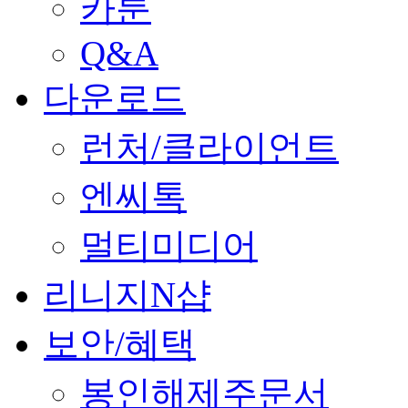
카툰
Q&A
다운로드
런처/클라이언트
엔씨톡
멀티미디어
리니지N샵
보안/혜택
봉인해제주문서