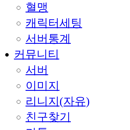
혈맹
캐릭터세팅
서버통계
커뮤니티
서버
이미지
리니지(자유)
친구찾기