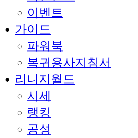
이벤트
가이드
파워북
복귀용사지침서
리니지월드
시세
랭킹
공성