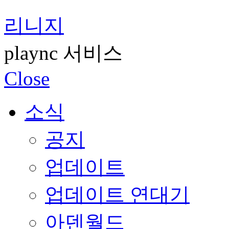
리니지
plaync 서비스
Close
소식
공지
업데이트
업데이트 연대기
아덴월드