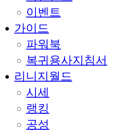
이벤트
가이드
파워북
복귀용사지침서
리니지월드
시세
랭킹
공성