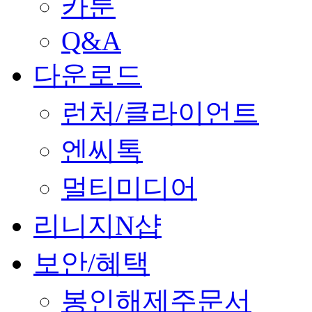
카툰
Q&A
다운로드
런처/클라이언트
엔씨톡
멀티미디어
리니지N샵
보안/혜택
봉인해제주문서