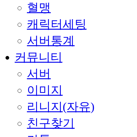
혈맹
캐릭터세팅
서버통계
커뮤니티
서버
이미지
리니지(자유)
친구찾기