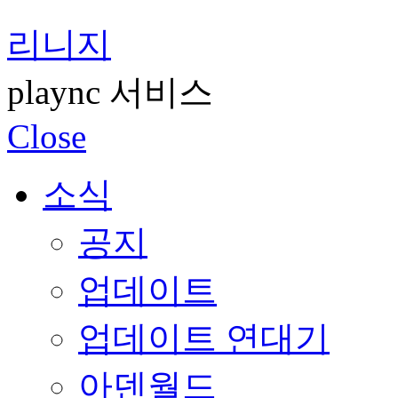
리니지
plaync 서비스
Close
소식
공지
업데이트
업데이트 연대기
아덴월드