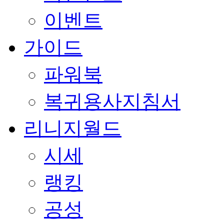
이벤트
가이드
파워북
복귀용사지침서
리니지월드
시세
랭킹
공성