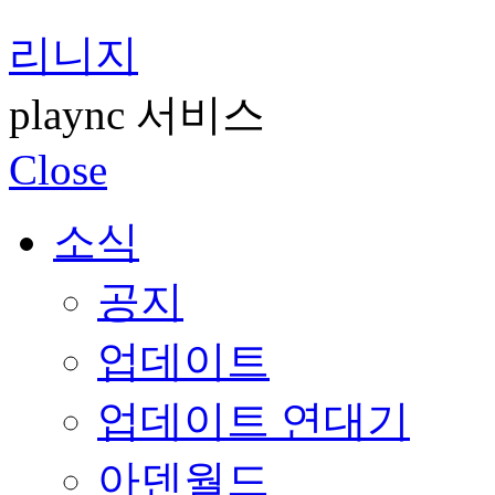
리니지
plaync 서비스
Close
소식
공지
업데이트
업데이트 연대기
아덴월드