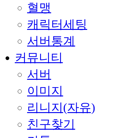
혈맹
캐릭터세팅
서버통계
커뮤니티
서버
이미지
리니지(자유)
친구찾기