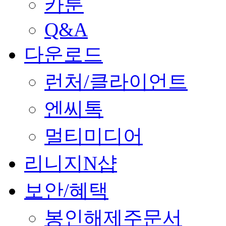
카툰
Q&A
다운로드
런처/클라이언트
엔씨톡
멀티미디어
리니지N샵
보안/혜택
봉인해제주문서