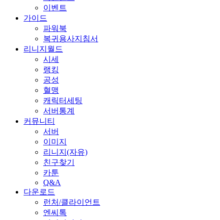
이벤트
가이드
파워북
복귀용사지침서
리니지월드
시세
랭킹
공성
혈맹
캐릭터세팅
서버통계
커뮤니티
서버
이미지
리니지(자유)
친구찾기
카툰
Q&A
다운로드
런처/클라이언트
엔씨톡