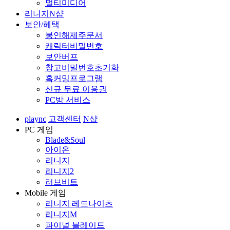
멀티미디어
리니지N샵
보안/혜택
봉인해제주문서
캐릭터비밀번호
보안버프
창고비밀번호초기화
홈커밍프로그램
신규 무료 이용권
PC방 서비스
plaync
고객센터
N샵
PC 게임
Blade&Soul
아이온
리니지
리니지2
러브비트
Mobile 게임
리니지 레드나이츠
리니지M
파이널 블레이드