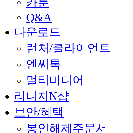
카툰
Q&A
다운로드
런처/클라이언트
엔씨톡
멀티미디어
리니지N샵
보안/혜택
봉인해제주문서