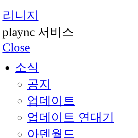
리니지
plaync 서비스
Close
소식
공지
업데이트
업데이트 연대기
아덴월드