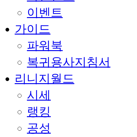
이벤트
가이드
파워북
복귀용사지침서
리니지월드
시세
랭킹
공성