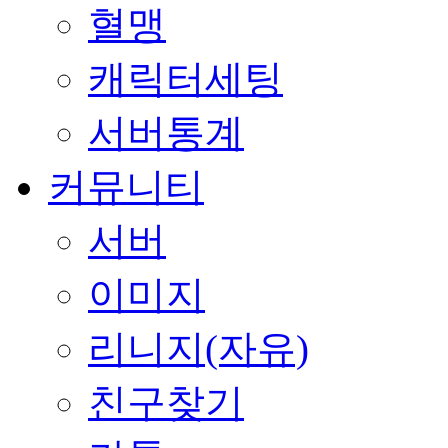
혈맹
캐릭터세팅
서버통계
커뮤니티
서버
이미지
리니지(자유)
친구찾기