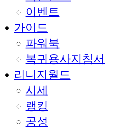
이벤트
가이드
파워북
복귀용사지침서
리니지월드
시세
랭킹
공성