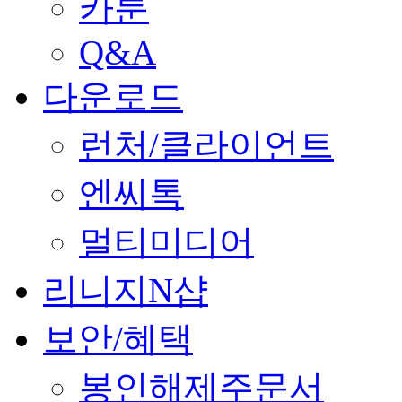
카툰
Q&A
다운로드
런처/클라이언트
엔씨톡
멀티미디어
리니지N샵
보안/혜택
봉인해제주문서