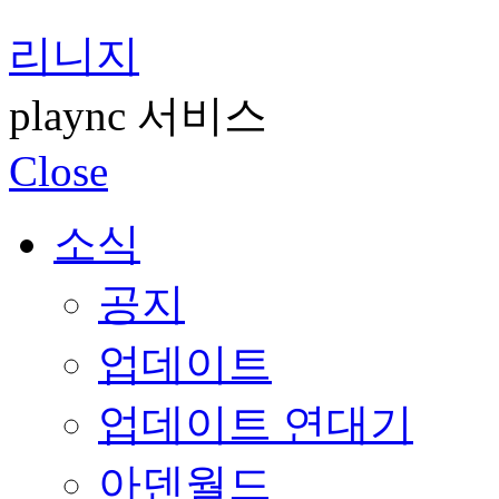
리니지
plaync 서비스
Close
소식
공지
업데이트
업데이트 연대기
아덴월드