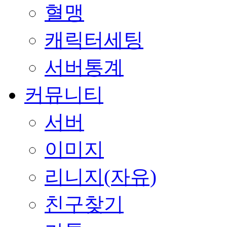
혈맹
캐릭터세팅
서버통계
커뮤니티
서버
이미지
리니지(자유)
친구찾기