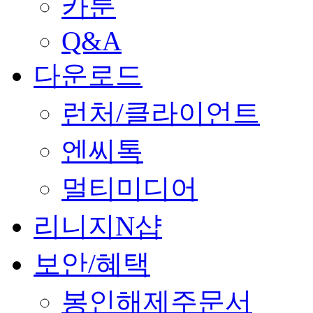
카툰
Q&A
다운로드
런처/클라이언트
엔씨톡
멀티미디어
리니지N샵
보안/혜택
봉인해제주문서