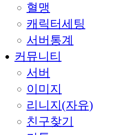
혈맹
캐릭터세팅
서버통계
커뮤니티
서버
이미지
리니지(자유)
친구찾기