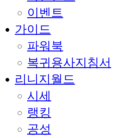
이벤트
가이드
파워북
복귀용사지침서
리니지월드
시세
랭킹
공성