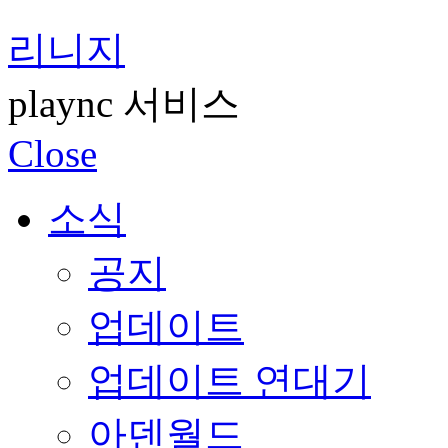
리니지
plaync 서비스
Close
소식
공지
업데이트
업데이트 연대기
아덴월드