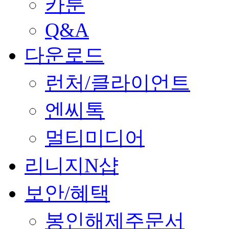
카툰
Q&A
다운로드
런처/클라이언트
엔씨톡
멀티미디어
리니지N샵
보안/혜택
봉인해제주문서