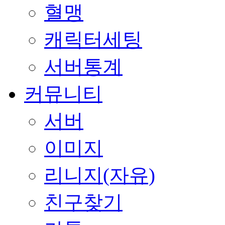
혈맹
캐릭터세팅
서버통계
커뮤니티
서버
이미지
리니지(자유)
친구찾기