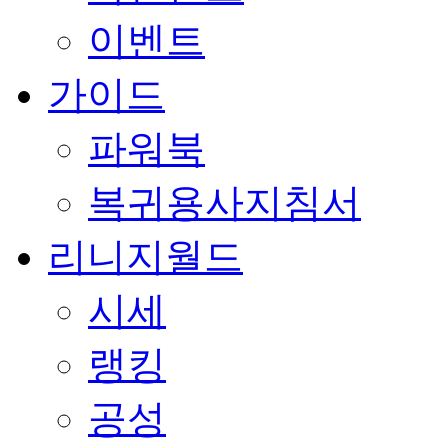
이벤트
가이드
파워북
복귀용사지침서
리니지월드
시세
랭킹
공성