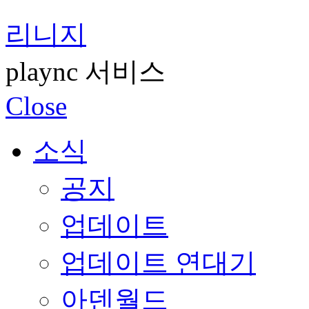
리니지
plaync 서비스
Close
소식
공지
업데이트
업데이트 연대기
아덴월드