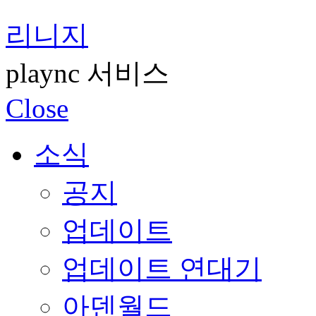
리니지
plaync 서비스
Close
소식
공지
업데이트
업데이트 연대기
아덴월드