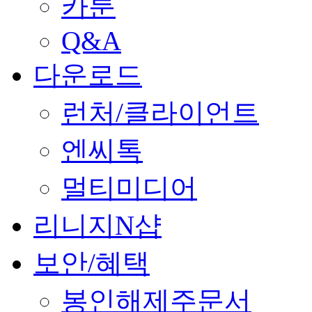
카툰
Q&A
다운로드
런처/클라이언트
엔씨톡
멀티미디어
리니지N샵
보안/혜택
봉인해제주문서