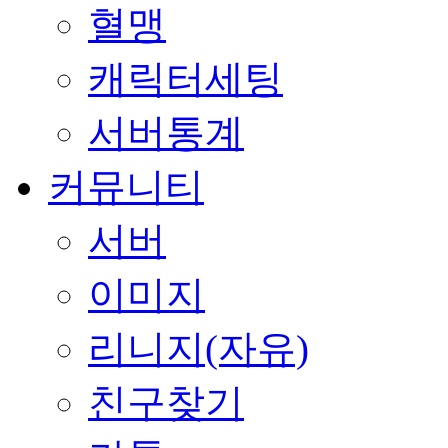
혈맹
캐릭터세팅
서버통계
커뮤니티
서버
이미지
리니지(자유)
친구찾기