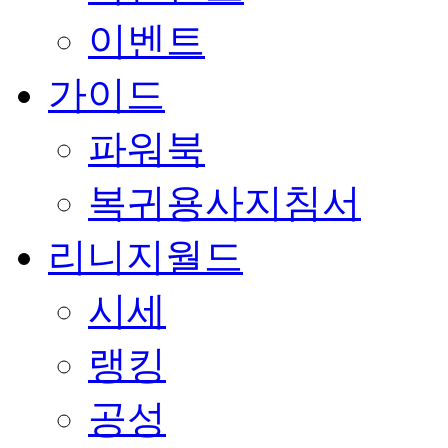
이벤트
가이드
파워북
복귀용사지침서
리니지월드
시세
랭킹
공성