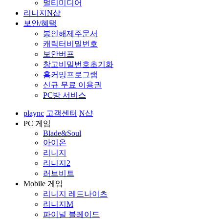
멀티미디어
리니지N샵
보안/혜택
봉인해제주문서
캐릭터비밀번호
보안버프
창고비밀번호초기화
홈커밍프로그램
신규 무료 이용권
PC방 서비스
plaync
고객센터
N샵
PC 게임
Blade&Soul
아이온
리니지
리니지2
러브비트
Mobile 게임
리니지 레드나이츠
리니지M
파이널 블레이드