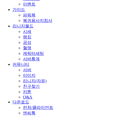
이벤트
가이드
파워북
복귀용사지침서
리니지월드
시세
랭킹
공성
혈맹
캐릭터세팅
서버통계
커뮤니티
서버
이미지
리니지(자유)
친구찾기
카툰
Q&A
다운로드
런처/클라이언트
엔씨톡