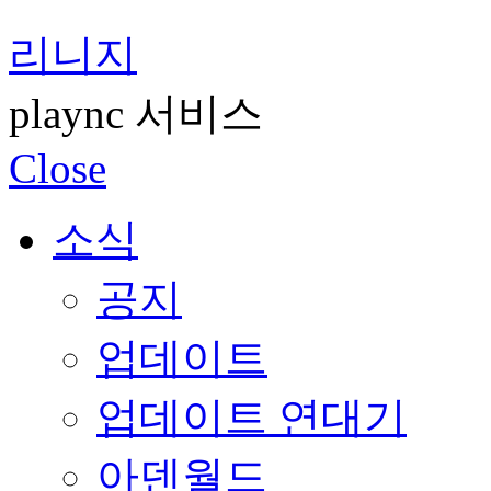
리니지
plaync 서비스
Close
소식
공지
업데이트
업데이트 연대기
아덴월드