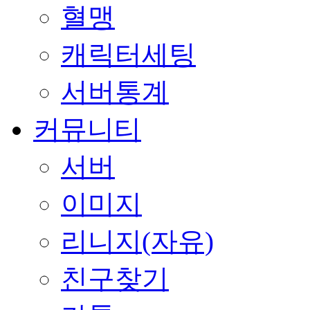
혈맹
캐릭터세팅
서버통계
커뮤니티
서버
이미지
리니지(자유)
친구찾기