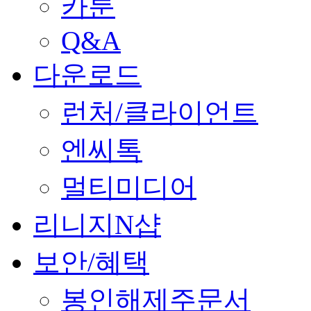
카툰
Q&A
다운로드
런처/클라이언트
엔씨톡
멀티미디어
리니지N샵
보안/혜택
봉인해제주문서