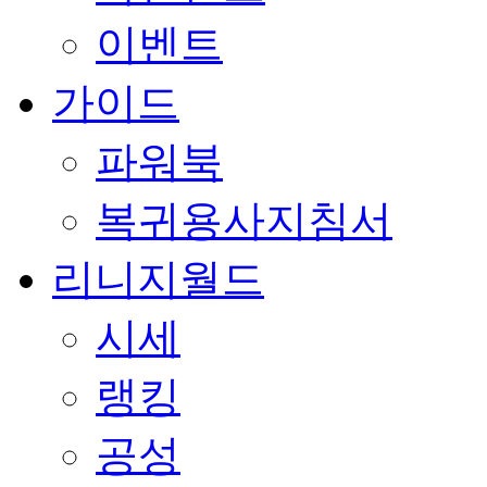
이벤트
가이드
파워북
복귀용사지침서
리니지월드
시세
랭킹
공성