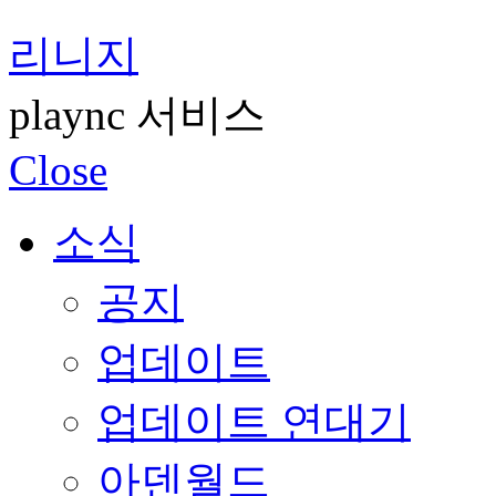
리니지
plaync 서비스
Close
소식
공지
업데이트
업데이트 연대기
아덴월드