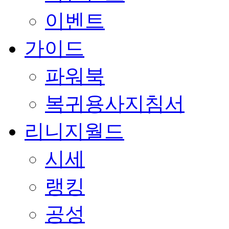
이벤트
가이드
파워북
복귀용사지침서
리니지월드
시세
랭킹
공성