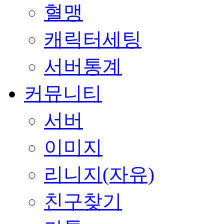
혈맹
캐릭터세팅
서버통계
커뮤니티
서버
이미지
리니지(자유)
친구찾기