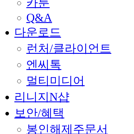
카툰
Q&A
다운로드
런처/클라이언트
엔씨톡
멀티미디어
리니지N샵
보안/혜택
봉인해제주문서