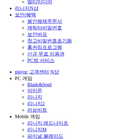
멀티미디어
리니지N샵
보안/혜택
봉인해제주문서
캐릭터비밀번호
보안버프
창고비밀번호초기화
홈커밍프로그램
신규 무료 이용권
PC방 서비스
plaync
고객센터
N샵
PC 게임
Blade&Soul
아이온
리니지
리니지2
러브비트
Mobile 게임
리니지 레드나이츠
리니지M
파이널 블레이드