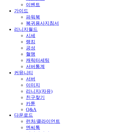
이벤트
가이드
파워북
복귀용사지침서
리니지월드
시세
랭킹
공성
혈맹
캐릭터세팅
서버통계
커뮤니티
서버
이미지
리니지(자유)
친구찾기
카툰
Q&A
다운로드
런처/클라이언트
엔씨톡