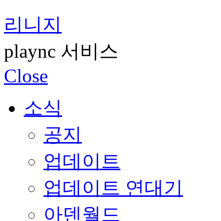
리니지
plaync 서비스
Close
소식
공지
업데이트
업데이트 연대기
아덴월드