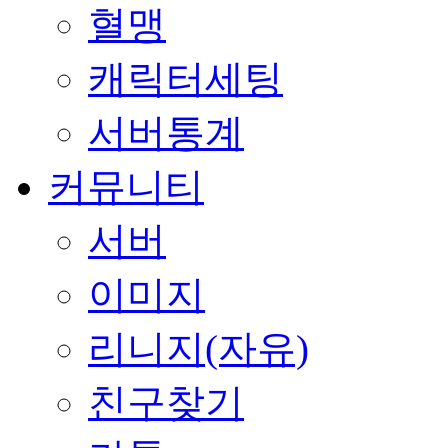
혈맹
캐릭터세팅
서버통계
커뮤니티
서버
이미지
리니지(자유)
친구찾기