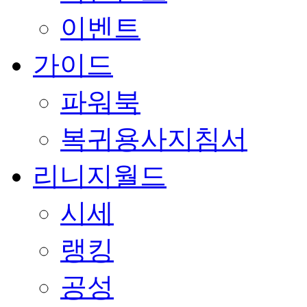
이벤트
가이드
파워북
복귀용사지침서
리니지월드
시세
랭킹
공성