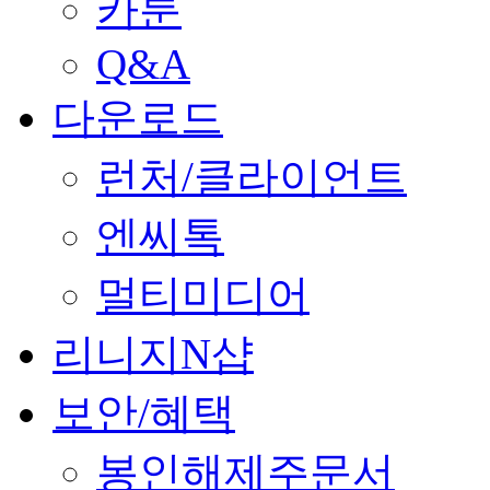
카툰
Q&A
다운로드
런처/클라이언트
엔씨톡
멀티미디어
리니지N샵
보안/혜택
봉인해제주문서