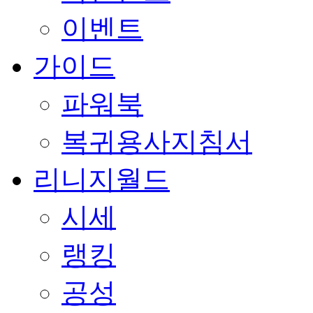
이벤트
가이드
파워북
복귀용사지침서
리니지월드
시세
랭킹
공성