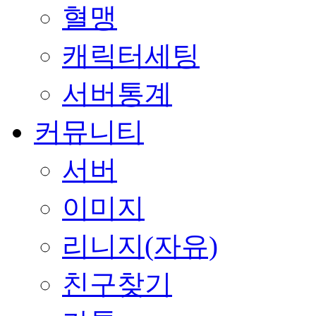
혈맹
캐릭터세팅
서버통계
커뮤니티
서버
이미지
리니지(자유)
친구찾기