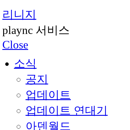
리니지
plaync 서비스
Close
소식
공지
업데이트
업데이트 연대기
아덴월드