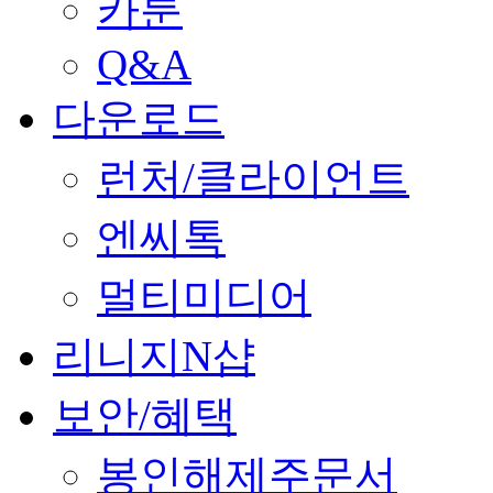
카툰
Q&A
다운로드
런처/클라이언트
엔씨톡
멀티미디어
리니지N샵
보안/혜택
봉인해제주문서