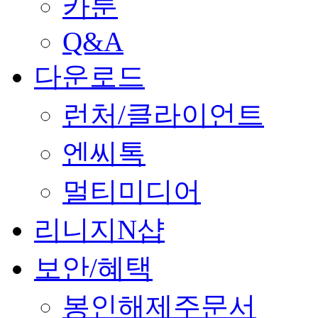
카툰
Q&A
다운로드
런처/클라이언트
엔씨톡
멀티미디어
리니지N샵
보안/혜택
봉인해제주문서