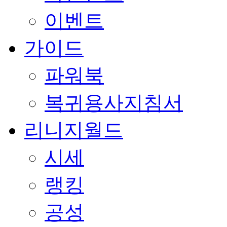
이벤트
가이드
파워북
복귀용사지침서
리니지월드
시세
랭킹
공성