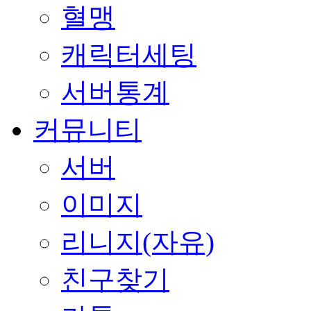
혈맹
캐릭터세팅
서버통계
커뮤니티
서버
이미지
리니지(자유)
친구찾기