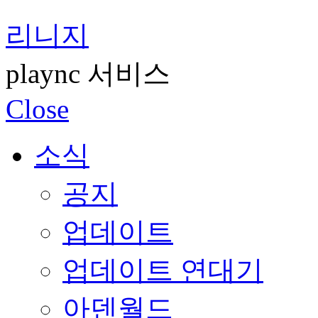
리니지
plaync 서비스
Close
소식
공지
업데이트
업데이트 연대기
아덴월드