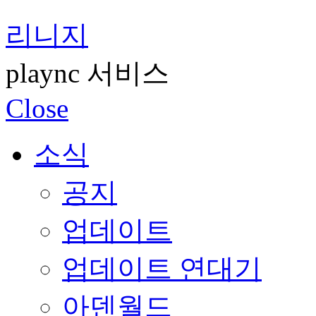
리니지
plaync 서비스
Close
소식
공지
업데이트
업데이트 연대기
아덴월드