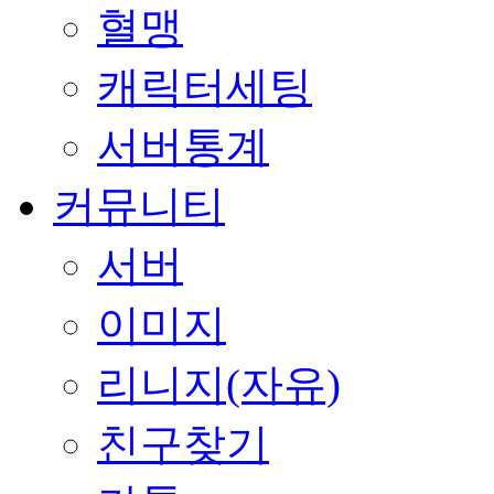
혈맹
캐릭터세팅
서버통계
커뮤니티
서버
이미지
리니지(자유)
친구찾기