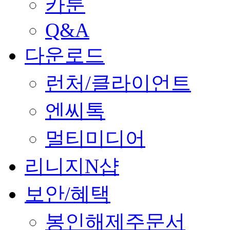
카툰
Q&A
다운로드
런처/클라이언트
엔씨톡
멀티미디어
리니지N샵
보안/혜택
봉인해제주문서