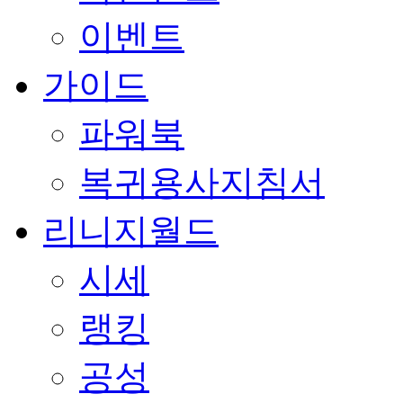
이벤트
가이드
파워북
복귀용사지침서
리니지월드
시세
랭킹
공성