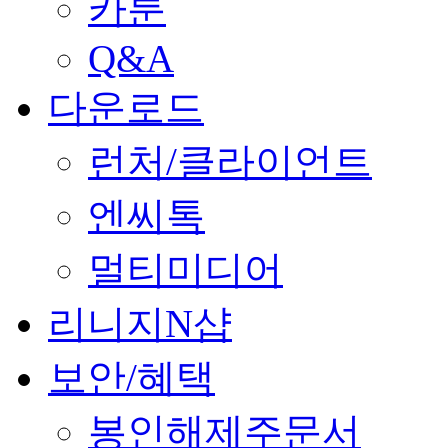
카툰
Q&A
다운로드
런처/클라이언트
엔씨톡
멀티미디어
리니지N샵
보안/혜택
봉인해제주문서