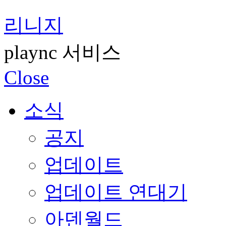
리니지
plaync 서비스
Close
소식
공지
업데이트
업데이트 연대기
아덴월드