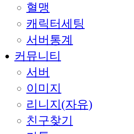
혈맹
캐릭터세팅
서버통계
커뮤니티
서버
이미지
리니지(자유)
친구찾기