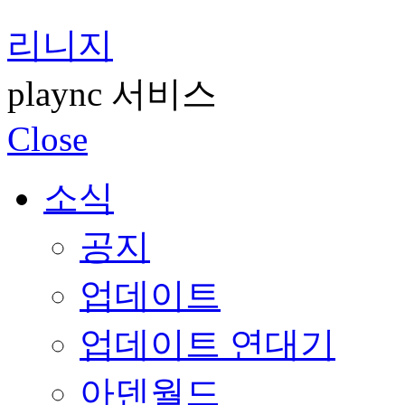
리니지
plaync 서비스
Close
소식
공지
업데이트
업데이트 연대기
아덴월드