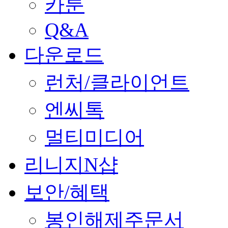
카툰
Q&A
다운로드
런처/클라이언트
엔씨톡
멀티미디어
리니지N샵
보안/혜택
봉인해제주문서