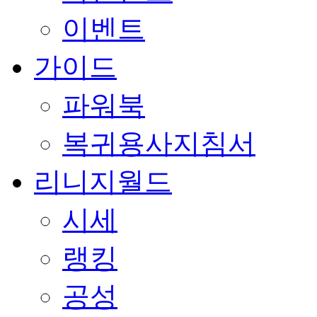
이벤트
가이드
파워북
복귀용사지침서
리니지월드
시세
랭킹
공성