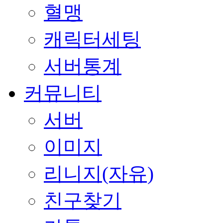
혈맹
캐릭터세팅
서버통계
커뮤니티
서버
이미지
리니지(자유)
친구찾기