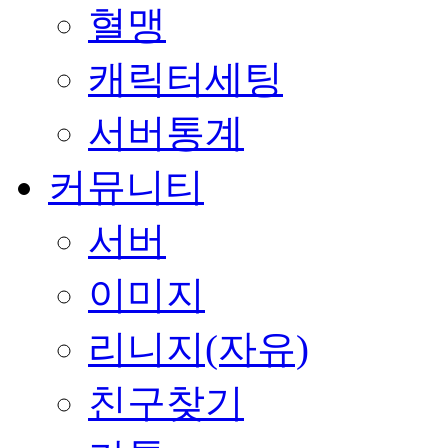
혈맹
캐릭터세팅
서버통계
커뮤니티
서버
이미지
리니지(자유)
친구찾기