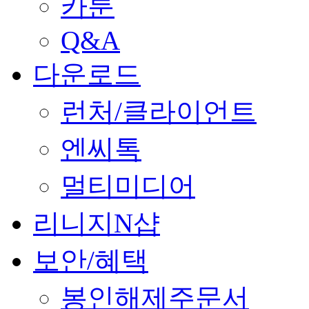
카툰
Q&A
다운로드
런처/클라이언트
엔씨톡
멀티미디어
리니지N샵
보안/혜택
봉인해제주문서