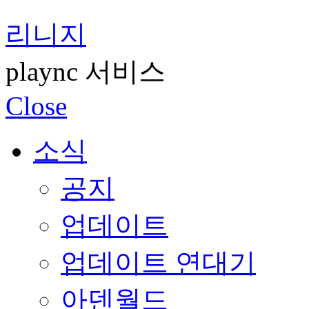
리니지
plaync 서비스
Close
소식
공지
업데이트
업데이트 연대기
아덴월드