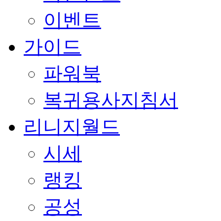
이벤트
가이드
파워북
복귀용사지침서
리니지월드
시세
랭킹
공성