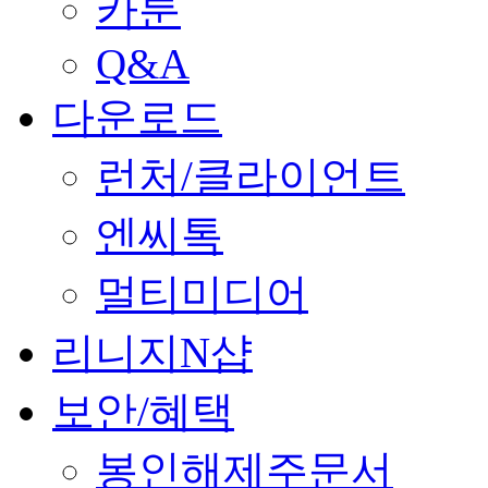
카툰
Q&A
다운로드
런처/클라이언트
엔씨톡
멀티미디어
리니지N샵
보안/혜택
봉인해제주문서