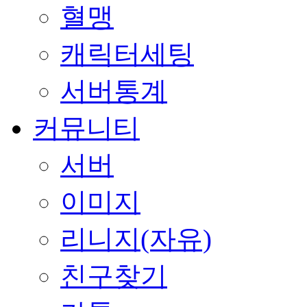
혈맹
캐릭터세팅
서버통계
커뮤니티
서버
이미지
리니지(자유)
친구찾기