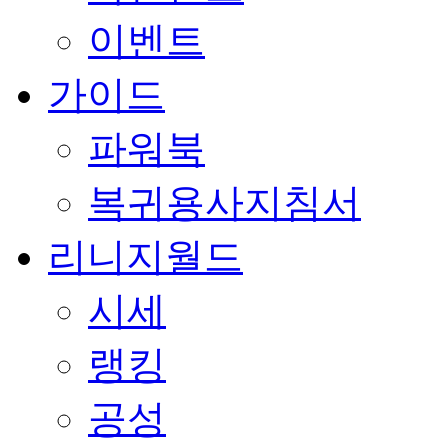
이벤트
가이드
파워북
복귀용사지침서
리니지월드
시세
랭킹
공성