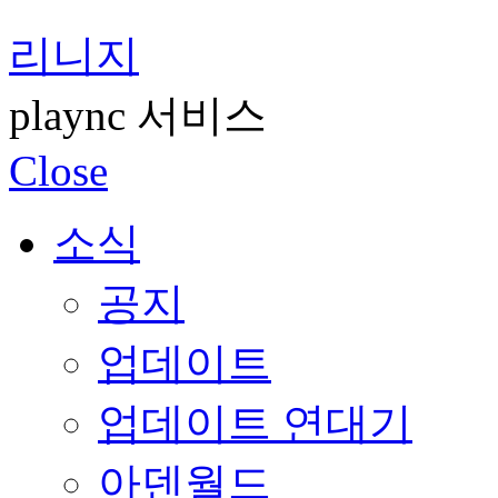
리니지
plaync 서비스
Close
소식
공지
업데이트
업데이트 연대기
아덴월드