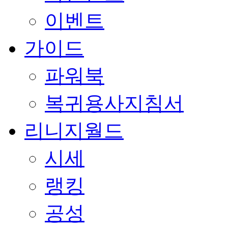
이벤트
가이드
파워북
복귀용사지침서
리니지월드
시세
랭킹
공성