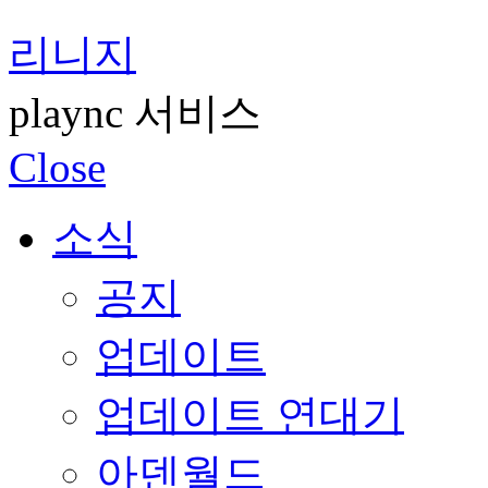
리니지
plaync 서비스
Close
소식
공지
업데이트
업데이트 연대기
아덴월드