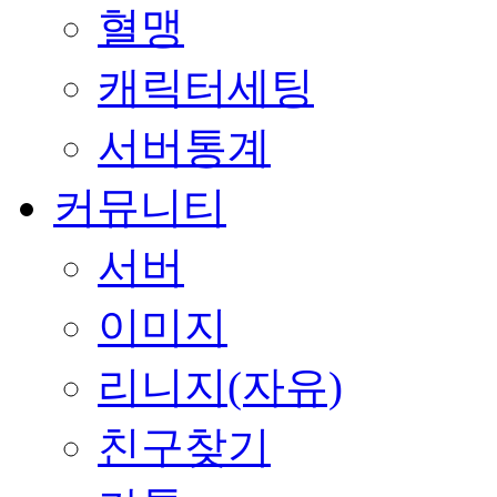
혈맹
캐릭터세팅
서버통계
커뮤니티
서버
이미지
리니지(자유)
친구찾기