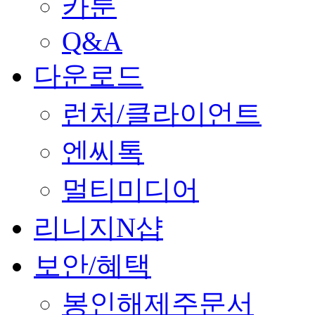
카툰
Q&A
다운로드
런처/클라이언트
엔씨톡
멀티미디어
리니지N샵
보안/혜택
봉인해제주문서