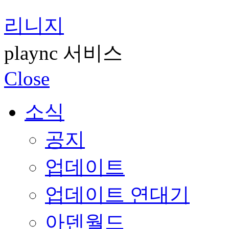
리니지
plaync 서비스
Close
소식
공지
업데이트
업데이트 연대기
아덴월드