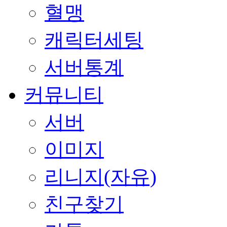
혈맹
캐릭터세팅
서버통계
커뮤니티
서버
이미지
리니지(자유)
친구찾기