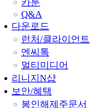
카툰
Q&A
다운로드
런처/클라이언트
엔씨톡
멀티미디어
리니지N샵
보안/혜택
봉인해제주문서