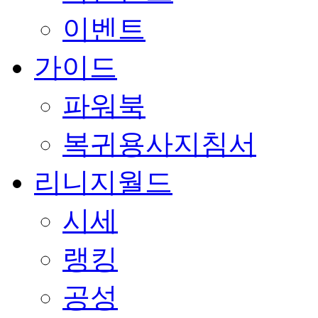
이벤트
가이드
파워북
복귀용사지침서
리니지월드
시세
랭킹
공성