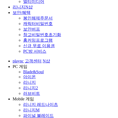
멀티미디어
리니지N샵
보안/혜택
봉인해제주문서
캐릭터비밀번호
보안버프
창고비밀번호초기화
홈커밍프로그램
신규 무료 이용권
PC방 서비스
plaync
고객센터
N샵
PC 게임
Blade&Soul
아이온
리니지
리니지2
러브비트
Mobile 게임
리니지 레드나이츠
리니지M
파이널 블레이드