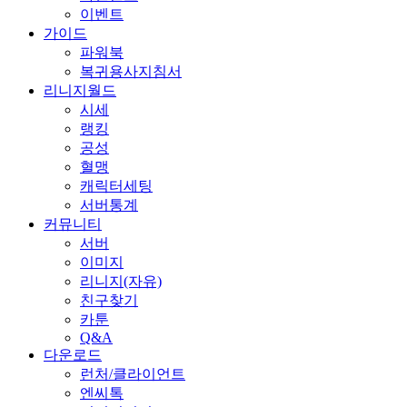
이벤트
가이드
파워북
복귀용사지침서
리니지월드
시세
랭킹
공성
혈맹
캐릭터세팅
서버통계
커뮤니티
서버
이미지
리니지(자유)
친구찾기
카툰
Q&A
다운로드
런처/클라이언트
엔씨톡