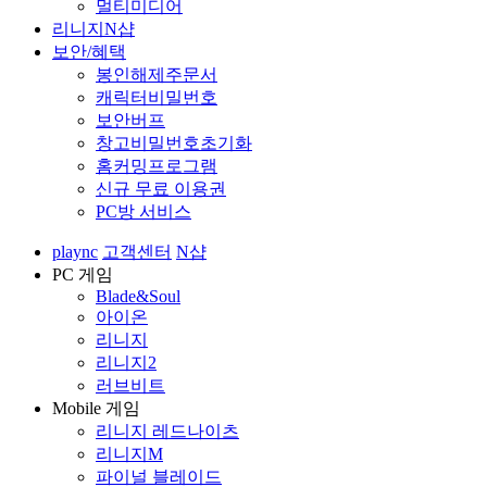
멀티미디어
리니지N샵
보안/혜택
봉인해제주문서
캐릭터비밀번호
보안버프
창고비밀번호초기화
홈커밍프로그램
신규 무료 이용권
PC방 서비스
plaync
고객센터
N샵
PC 게임
Blade&Soul
아이온
리니지
리니지2
러브비트
Mobile 게임
리니지 레드나이츠
리니지M
파이널 블레이드