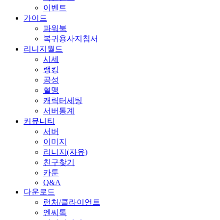
이벤트
가이드
파워북
복귀용사지침서
리니지월드
시세
랭킹
공성
혈맹
캐릭터세팅
서버통계
커뮤니티
서버
이미지
리니지(자유)
친구찾기
카툰
Q&A
다운로드
런처/클라이언트
엔씨톡