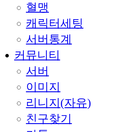
혈맹
캐릭터세팅
서버통계
커뮤니티
서버
이미지
리니지(자유)
친구찾기