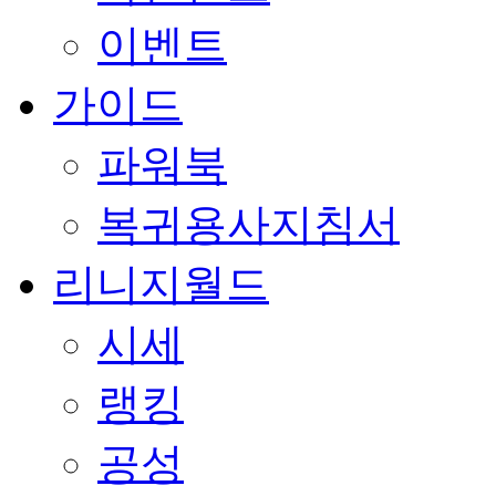
이벤트
가이드
파워북
복귀용사지침서
리니지월드
시세
랭킹
공성