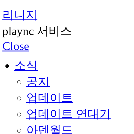
리니지
plaync 서비스
Close
소식
공지
업데이트
업데이트 연대기
아덴월드