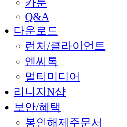
카툰
Q&A
다운로드
런처/클라이언트
엔씨톡
멀티미디어
리니지N샵
보안/혜택
봉인해제주문서