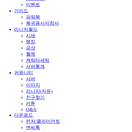
이벤트
가이드
파워북
복귀용사지침서
리니지월드
시세
랭킹
공성
혈맹
캐릭터세팅
서버통계
커뮤니티
서버
이미지
리니지(자유)
친구찾기
카툰
Q&A
다운로드
런처/클라이언트
엔씨톡