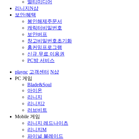
멀티미디어
리니지N샵
보안/혜택
봉인해제주문서
캐릭터비밀번호
보안버프
창고비밀번호초기화
홈커밍프로그램
신규 무료 이용권
PC방 서비스
plaync
고객센터
N샵
PC 게임
Blade&Soul
아이온
리니지
리니지2
러브비트
Mobile 게임
리니지 레드나이츠
리니지M
파이널 블레이드