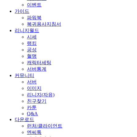
이벤트
가이드
파워북
복귀용사지침서
리니지월드
시세
랭킹
공성
혈맹
캐릭터세팅
서버통계
커뮤니티
서버
이미지
리니지(자유)
친구찾기
카툰
Q&A
다운로드
런처/클라이언트
엔씨톡