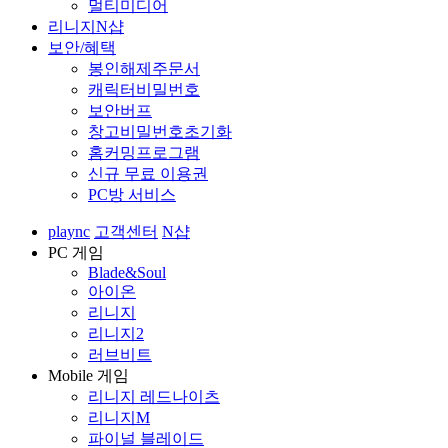
멀티미디어
리니지N샵
보안/혜택
봉인해제주문서
캐릭터비밀번호
보안버프
창고비밀번호초기화
홈커밍프로그램
신규 무료 이용권
PC방 서비스
plaync
고객센터
N샵
PC 게임
Blade&Soul
아이온
리니지
리니지2
러브비트
Mobile 게임
리니지 레드나이츠
리니지M
파이널 블레이드