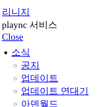
리니지
plaync 서비스
Close
소식
공지
업데이트
업데이트 연대기
아덴월드