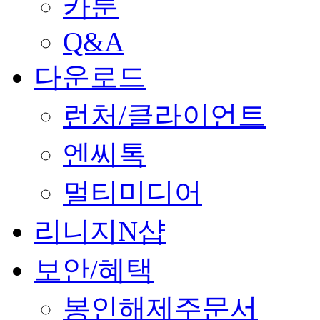
카툰
Q&A
다운로드
런처/클라이언트
엔씨톡
멀티미디어
리니지N샵
보안/혜택
봉인해제주문서