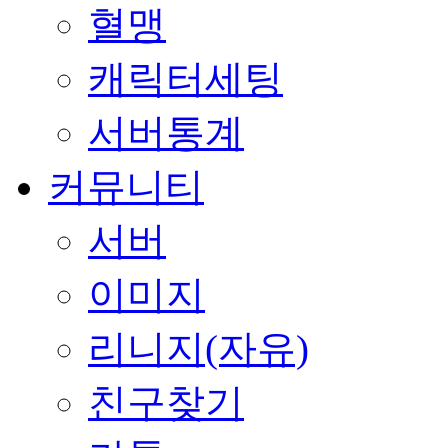
혈맹
캐릭터세팅
서버통계
커뮤니티
서버
이미지
리니지(자유)
친구찾기