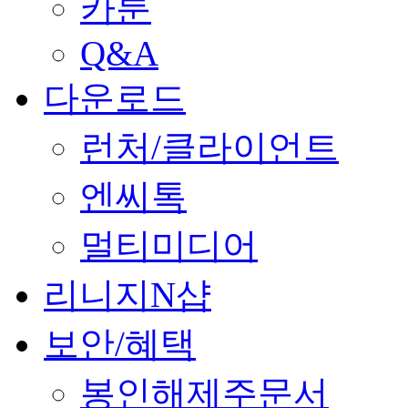
카툰
Q&A
다운로드
런처/클라이언트
엔씨톡
멀티미디어
리니지N샵
보안/혜택
봉인해제주문서