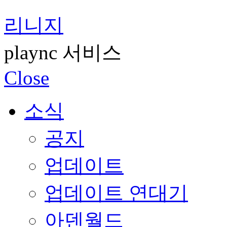
리니지
plaync 서비스
Close
소식
공지
업데이트
업데이트 연대기
아덴월드