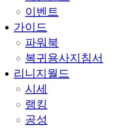
이벤트
가이드
파워북
복귀용사지침서
리니지월드
시세
랭킹
공성