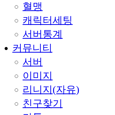
혈맹
캐릭터세팅
서버통계
커뮤니티
서버
이미지
리니지(자유)
친구찾기