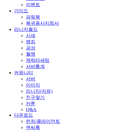
이벤트
가이드
파워북
복귀용사지침서
리니지월드
시세
랭킹
공성
혈맹
캐릭터세팅
서버통계
커뮤니티
서버
이미지
리니지(자유)
친구찾기
카툰
Q&A
다운로드
런처/클라이언트
엔씨톡