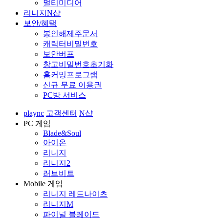
멀티미디어
리니지N샵
보안/혜택
봉인해제주문서
캐릭터비밀번호
보안버프
창고비밀번호초기화
홈커밍프로그램
신규 무료 이용권
PC방 서비스
plaync
고객센터
N샵
PC 게임
Blade&Soul
아이온
리니지
리니지2
러브비트
Mobile 게임
리니지 레드나이츠
리니지M
파이널 블레이드