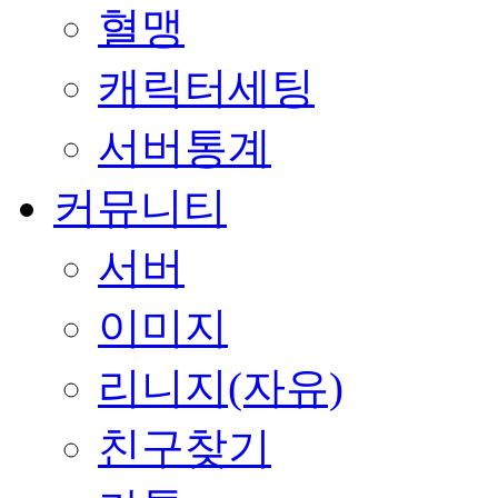
혈맹
캐릭터세팅
서버통계
커뮤니티
서버
이미지
리니지(자유)
친구찾기