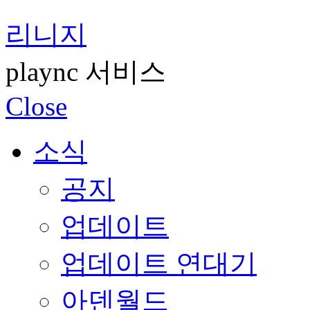
리니지
plaync 서비스
Close
소식
공지
업데이트
업데이트 연대기
아덴월드