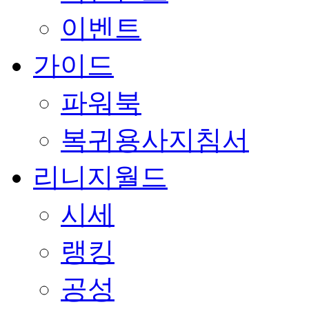
이벤트
가이드
파워북
복귀용사지침서
리니지월드
시세
랭킹
공성