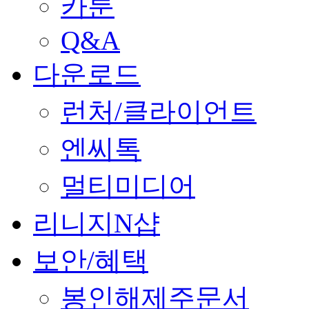
카툰
Q&A
다운로드
런처/클라이언트
엔씨톡
멀티미디어
리니지N샵
보안/혜택
봉인해제주문서