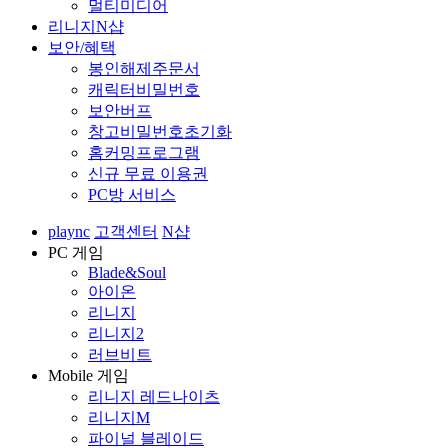
멀티미디어
리니지N샵
보안/혜택
봉인해제주문서
캐릭터비밀번호
보안버프
창고비밀번호초기화
홈커밍프로그램
신규 무료 이용권
PC방 서비스
plaync
고객센터
N샵
PC 게임
Blade&Soul
아이온
리니지
리니지2
러브비트
Mobile 게임
리니지 레드나이츠
리니지M
파이널 블레이드