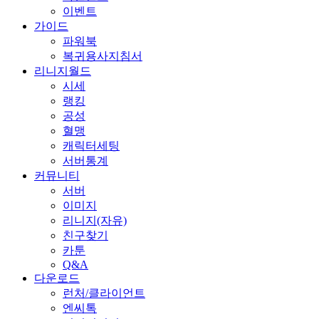
이벤트
가이드
파워북
복귀용사지침서
리니지월드
시세
랭킹
공성
혈맹
캐릭터세팅
서버통계
커뮤니티
서버
이미지
리니지(자유)
친구찾기
카툰
Q&A
다운로드
런처/클라이언트
엔씨톡