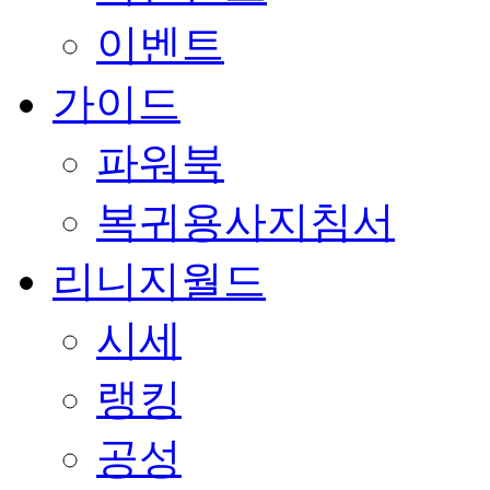
이벤트
가이드
파워북
복귀용사지침서
리니지월드
시세
랭킹
공성