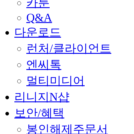
카툰
Q&A
다운로드
런처/클라이언트
엔씨톡
멀티미디어
리니지N샵
보안/혜택
봉인해제주문서