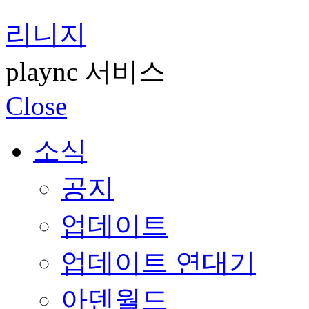
리니지
plaync 서비스
Close
소식
공지
업데이트
업데이트 연대기
아덴월드