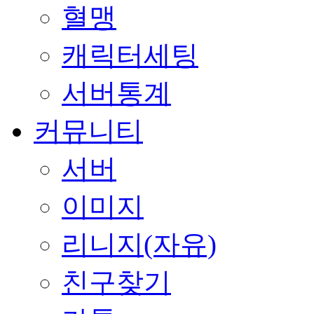
혈맹
캐릭터세팅
서버통계
커뮤니티
서버
이미지
리니지(자유)
친구찾기