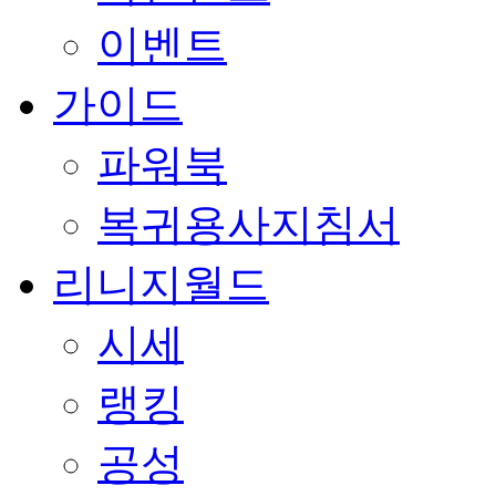
이벤트
가이드
파워북
복귀용사지침서
리니지월드
시세
랭킹
공성