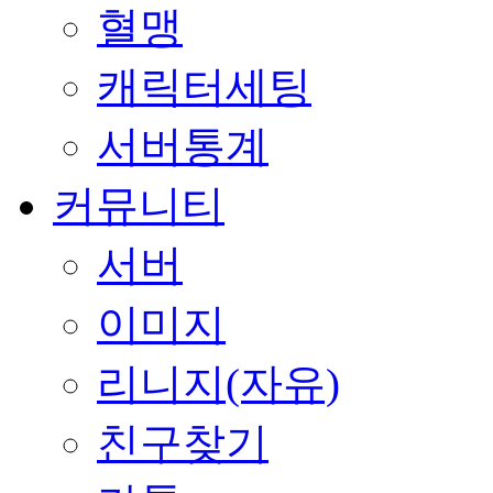
혈맹
캐릭터세팅
서버통계
커뮤니티
서버
이미지
리니지(자유)
친구찾기