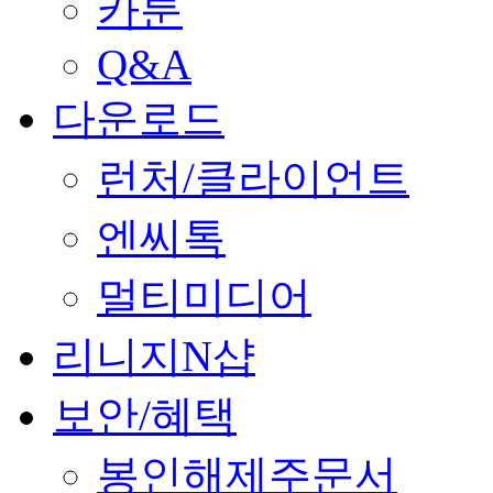
카툰
Q&A
다운로드
런처/클라이언트
엔씨톡
멀티미디어
리니지N샵
보안/혜택
봉인해제주문서