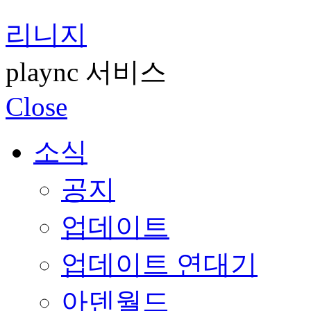
리니지
plaync 서비스
Close
소식
공지
업데이트
업데이트 연대기
아덴월드