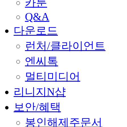
카툰
Q&A
다운로드
런처/클라이언트
엔씨톡
멀티미디어
리니지N샵
보안/혜택
봉인해제주문서