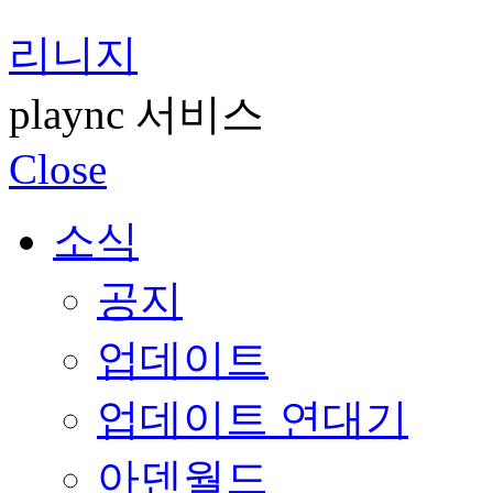
리니지
plaync 서비스
Close
소식
공지
업데이트
업데이트 연대기
아덴월드