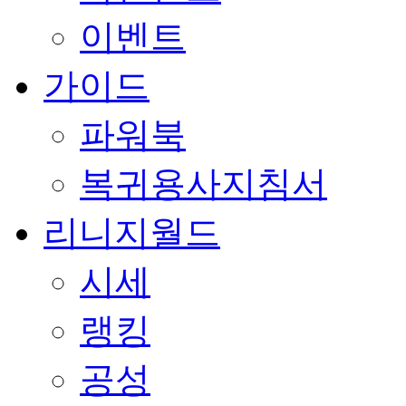
이벤트
가이드
파워북
복귀용사지침서
리니지월드
시세
랭킹
공성