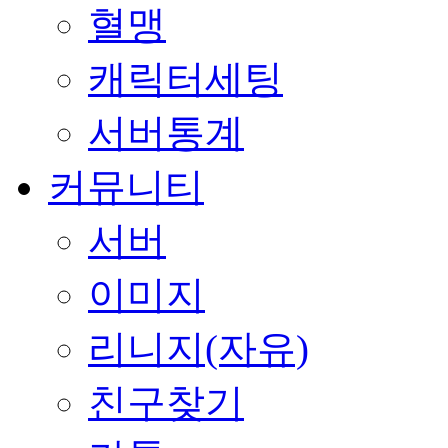
혈맹
캐릭터세팅
서버통계
커뮤니티
서버
이미지
리니지(자유)
친구찾기